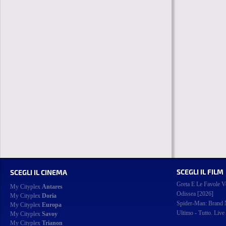
SCEGLI IL FILM
SCEGLI IL CINEMA
Greta E Le Favole V
My Cityplex
Antares
Odissea [2026]
My Cityplex
Doria
Spider-Man: Brand
My Cityplex
Europa
Ultimo - Tutto. Live
My Cityplex
Savoy
My Cityplex
Trianon