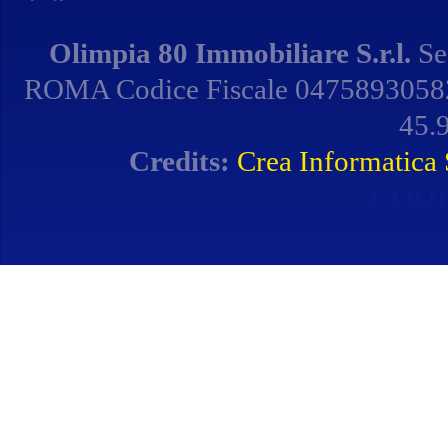
Olimpia 80 Immobiliare S.r.l.
Se
ROMA Codice Fiscale 04758930582 
45.9
Credits:
Crea Informatica S
COOK