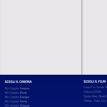
SCEGLI IL FILM
SCEGLI IL CINEMA
Greta E Le Favole V
My Cityplex
Antares
Odissea [2026]
My Cityplex
Doria
Spider-Man: Brand
My Cityplex
Europa
Ultimo - Tutto. Live
My Cityplex
Savoy
My Cityplex
Trianon