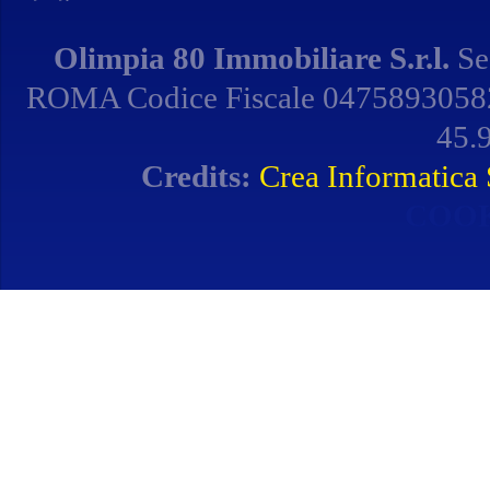
Olimpia 80 Immobiliare S.r.l.
Se
ROMA Codice Fiscale 04758930582 
45.9
Credits:
Crea Informatica S
COOK