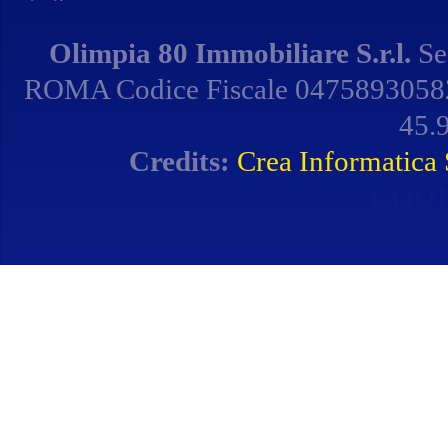
Olimpia 80 Immobiliare S.r.l.
Se
ROMA Codice Fiscale 04758930582 
45.9
Credits:
Crea Informatica S
COOK