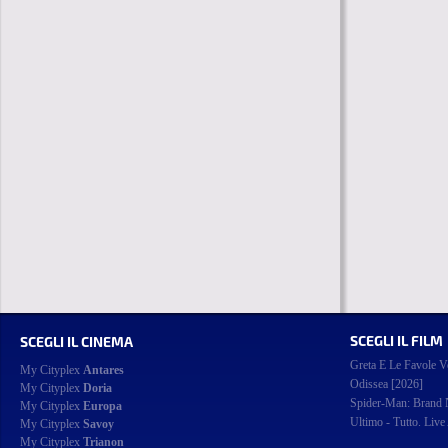
SCEGLI IL FILM
SCEGLI IL CINEMA
Greta E Le Favole V
My Cityplex
Antares
Odissea [2026]
My Cityplex
Doria
Spider-Man: Brand
My Cityplex
Europa
Ultimo - Tutto. Live
My Cityplex
Savoy
My Cityplex
Trianon