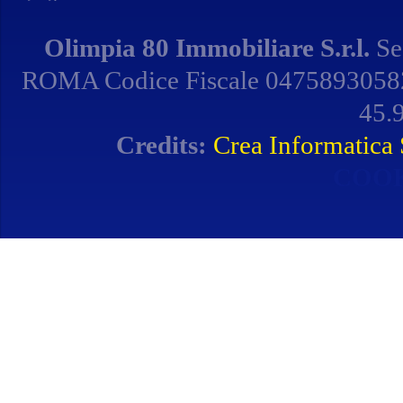
Olimpia 80 Immobiliare S.r.l.
Se
ROMA Codice Fiscale 04758930582 
45.9
Credits:
Crea Informatica S
COOK