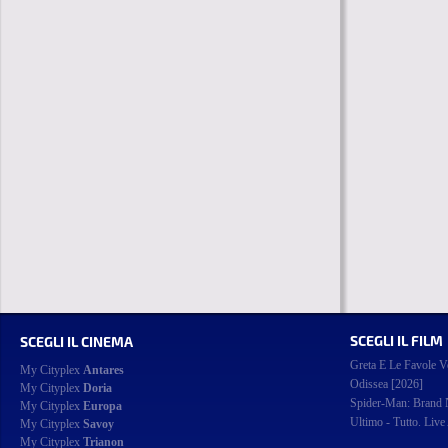
SCEGLI IL FILM
SCEGLI IL CINEMA
Greta E Le Favole V
My Cityplex
Antares
Odissea [2026]
My Cityplex
Doria
Spider-Man: Brand
My Cityplex
Europa
Ultimo - Tutto. Live
My Cityplex
Savoy
My Cityplex
Trianon